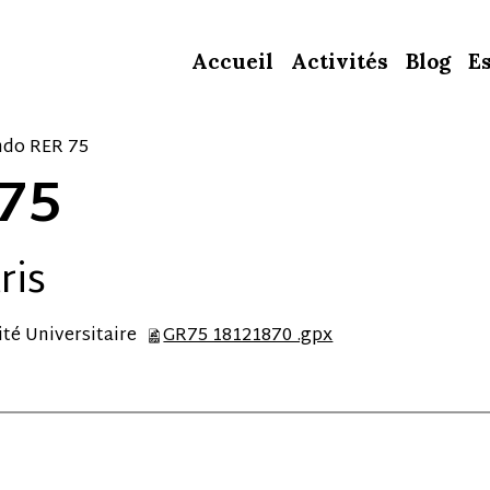
Accueil
Activités
Blog
E
ndo RER 75
75
ris
ité Universitaire
GR75 18121870 .gpx