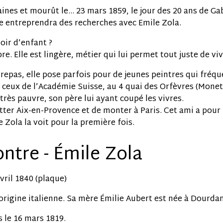
aines et mourût le… 23 mars 1859, le jour des 20 ans de Ga
lle entreprendra des recherches avec Emile Zola.
oir d’enfant ?
bre. Elle est lingère, métier qui lui permet tout juste de viv
epas, elle pose parfois pour de jeunes peintres qui fréque
ou ceux de l’Académie Suisse, au 4 quai des Orfèvres (Monet
t très pauvre, son père lui ayant coupé les vivres.
itter Aix-en-Provence et de monter à Paris. Cet ami a pour 
 Zola la voit pour la première fois.
ontre - Émile Zola
avril 1840 (plaque)
origine italienne. Sa mère Émilie Aubert est née à Dourdan 
s le 16 mars 1819.