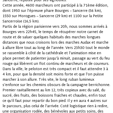
Sancerre, réputée pour ses vignobles.
Cette année, 4600 marcheurs ont participé à la 71ème édition,
dont 1950 sur l’épreuve phare Bourges – Sancerre (56 km),
1550 sur Morogues – Sancerre (29 km) et 1100 sur la Petite
Sancerroise (16,5 km).
Partis de la région parisienne vers 20h, nous sommes arrivés à
Bourges vers 22h45, le temps de récupérer notre carnet de
route et de saluer quelques habitués des marches longues
distances que nous croisons lors des marches Audax et marche
à allure libre tout au long de l’année. Vers 23h30 tout le monde
se rassemble à côté de la cathédrale et l’animation mise en
place permet de patienter jusqu’à minuit, passage au vert du feu
rouge qui libèrent un flot continu de marcheurs et de coureurs.
Dans la ville, le peloton est très compact et il faut attendre 3 à
4 km, pour que la densité soit moins forte et que l’on puisse
marcher à son allure. Très vite, le long ruban lumineux
s’enfonce sur les chemins obscurs de la campagne berrichonne.
Premier ravitaillement au km 12, très copieux avec du salé, du
sucré, des fruits, des boissons fraiches et chaudes, enfin tout
ce qu’il faut pour repartir du bon pied. Il y en aura 4 autres sur
le parcours, plus celui de l’arrivée. Coté logistique rien à redire,
une organisation rodée, des bénévoles aux petits soins, des