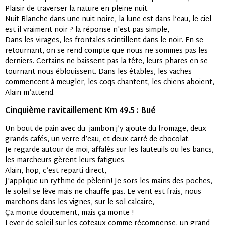
Plaisir de traverser la nature en pleine nuit.
Nuit Blanche dans une nuit noire, la lune est dans l’eau, le ciel
est-il vraiment noir ? la réponse n'est pas simple,
Dans les virages, les frontales scintillent dans le noir. En se
retournant, on se rend compte que nous ne sommes pas les
derniers. Certains ne baissent pas la tête, leurs phares en se
tournant nous éblouissent. Dans les étables, les vaches
commencent à meugler, les coqs chantent, les chiens aboient,
Alain m’attend.
Cinquième ravitaillement Km 49.5 : Bué
Un bout de pain avec du jambon j’y ajoute du fromage, deux
grands cafés, un verre d’eau, et deux carré de chocolat.
Je regarde autour de moi, affalés sur les fauteuils ou les bancs,
les marcheurs gèrent leurs fatigues.
Alain, hop, c’est reparti direct,
J'applique un rythme de pèlerin! Je sors les mains des poches,
le soleil se lève mais ne chauffe pas. Le vent est frais, nous
marchons dans les vignes, sur le sol calcaire,
Ça monte doucement, mais ça monte !
Lever de soleil sur les coteaux comme récompense, un grand